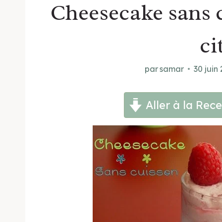
Cheesecake sans c
ci
par
samar
30 juin
Aller à la Rece