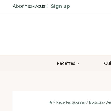
Aller
Abonnez-vous !
Sign up
au
contenu
Recettes
Cui
/
Recettes Sucrées
/
Boissons-Des