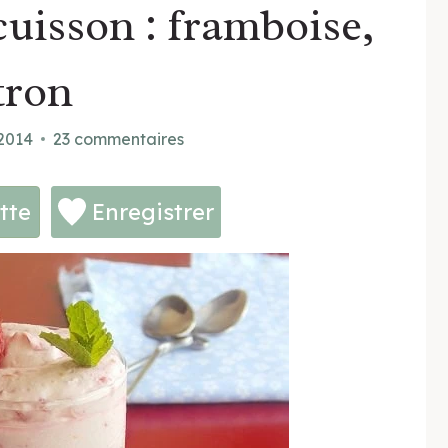
uisson : framboise,
tron
 2014
23 commentaires
tte
Enregistrer