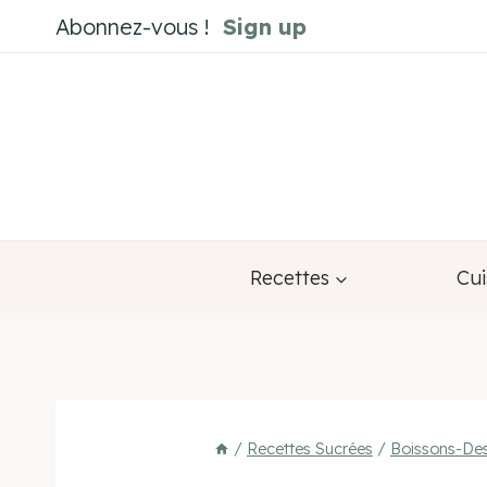
Aller
Abonnez-vous !
Sign up
au
contenu
Recettes
Cui
/
Recettes Sucrées
/
Boissons-Des