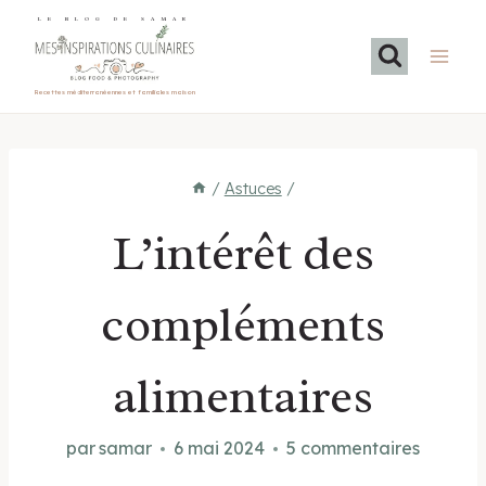
Aller
LE BLOG DE SAMAR
au
contenu
Recettes méditerranéennes et familiales maison
/
Astuces
/
L’intérêt des
compléments
alimentaires
par
samar
6 mai 2024
5 commentaires