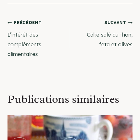
Navigation
PRÉCÉDENT
SUIVANT
L’intérêt des
Cake salé au thon,
de
compléments
feta et olives
alimentaires
l’article
Publications similaires