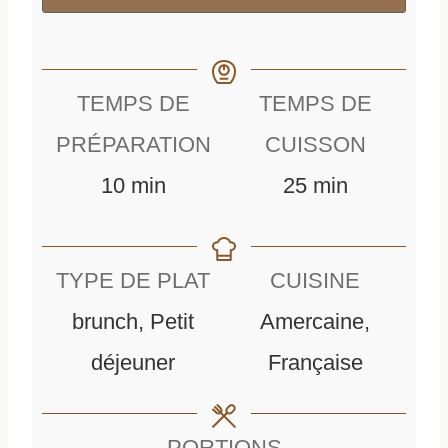
TEMPS DE
TEMPS DE
PRÉPARATION
CUISSON
m
m
10
min
25
min
i
i
n
n
TYPE DE PLAT
CUISINE
u
u
brunch, Petit
Amercaine,
t
t
déjeuner
Française
e
e
s
s
PORTIONS