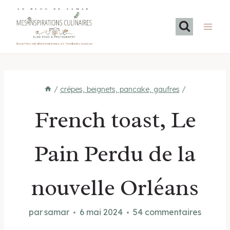
Aller
LE BLOG DE SAMAR
au
contenu
Recettes méditerranéennes et familiales maison
/
crêpes, beignets, pancake, gaufres
/
French toast, Le
Pain Perdu de la
nouvelle Orléans
par
samar
6 mai 2024
54 commentaires