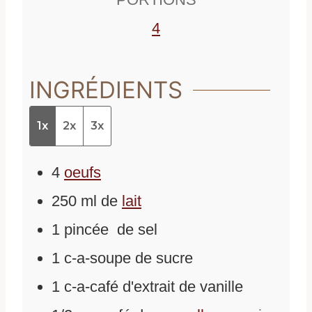
4
INGRÉDIENTS
1x
2x
3x
4
oeufs
250
ml
de
lait
1
pincée
de
sel
1
c-a-soupe
de
sucre
1
c-a-café
d'
extrait de vanille