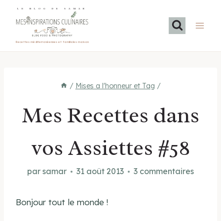
Aller
LE BLOG DE SAMAR
au
contenu
Recettes méditerranéennes et familiales maison
/
Mises a l'honneur et Tag
/
Mes Recettes dans
vos Assiettes #58
par
samar
31 août 2013
3 commentaires
Bonjour tout le monde !