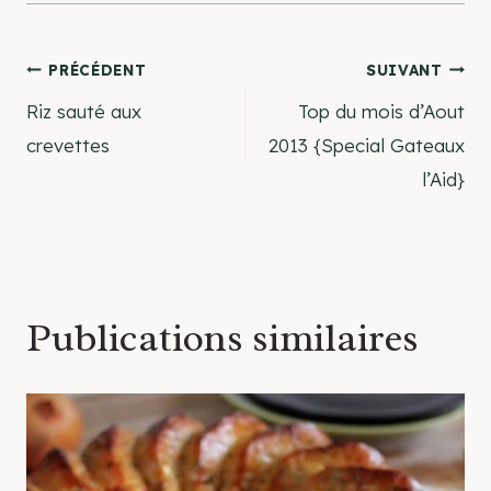
Navigation
PRÉCÉDENT
SUIVANT
Riz sauté aux
Top du mois d’Aout
de
crevettes
2013 {Special Gateaux
l’Aid}
l’article
Publications similaires