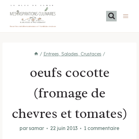
Aller
LE BLOG DE SAMAR
au
contenu
Recettes méditerranéennes et familiales maison
/
Entrees, Salades, Crustaces
/
oeufs cocotte
(fromage de
chevres et tomates)
par
samar
22 juin 2013
1 commentaire