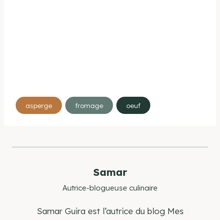
Étiquettes
asperge
fromage
oeuf
de
la
publication :
Samar
Autrice-blogueuse culinaire
Samar Guira est l’autrice du blog Mes