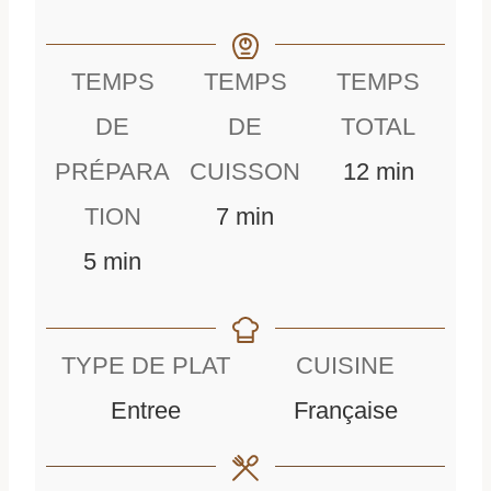
TEMPS
TEMPS
TEMPS
DE
DE
TOTAL
m
PRÉPARA
CUISSON
12
min
m
i
TION
7
min
m
i
n
5
min
i
n
u
n
u
t
TYPE DE PLAT
CUISINE
u
t
e
Entree
Française
t
e
s
e
s