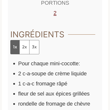
PORTIONS
s
2
INGRÉDIENTS
1x
2x
3x
Pour chaque mini-cocotte:
2
c-a-soupe de crème liquide
1
c-a-c fromage râpé
fleur de sel aux épices grillées
rondelle de fromage de chèvre