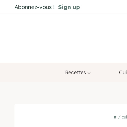
Aller
Abonnez-vous !
Sign up
au
contenu
Recettes
Cui
/
cu