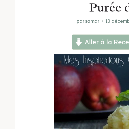
Purée 
par
samar
10 décemb
Aller à la Rece