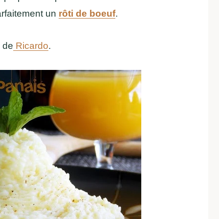
arfaitement un
rôti de boeuf
.
s de
Ricardo
.