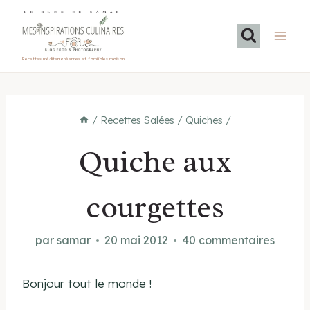
Aller
LE BLOG DE SAMAR
au
contenu
Recettes méditerranéennes et familiales maison
/
Recettes Salées
/
Quiches
/
Quiche aux
courgettes
par
samar
20 mai 2012
40 commentaires
Bonjour tout le monde !