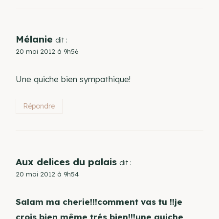
Mélanie
dit :
20 mai 2012 à 9h56
Une quiche bien sympathique!
Répondre
Aux delices du palais
dit :
20 mai 2012 à 9h54
Salam ma cherie!!!comment vas tu !!je
crois bien même trés bien!!!une quiche