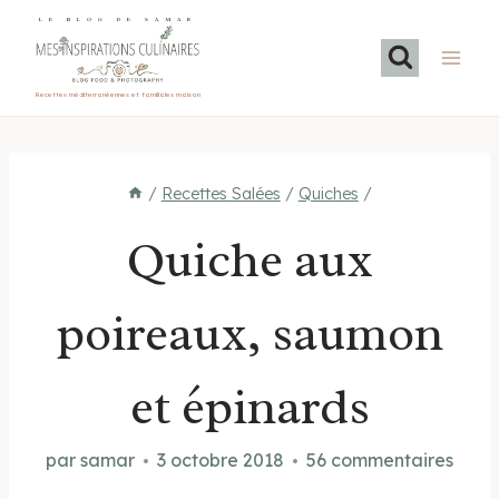
Aller
LE BLOG DE SAMAR
au
contenu
Recettes méditerranéennes et familiales maison
/
Recettes Salées
/
Quiches
/
Quiche aux
poireaux, saumon
et épinards
par
samar
3 octobre 2018
56 commentaires