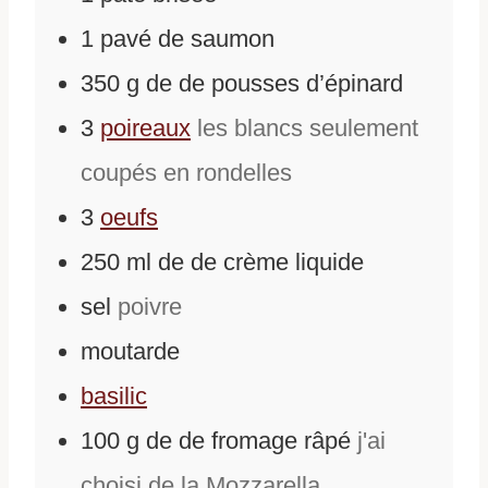
1
pavé de saumon
350
g
de
de pousses d’épinard
3
poireaux
les blancs seulement
coupés en rondelles
3
oeufs
250
ml
de
de crème liquide
sel
poivre
moutarde
basilic
100
g
de
de fromage râpé
j'ai
choisi de la Mozzarella