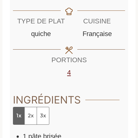
i
n
u
n
u
t
TYPE DE PLAT
CUISINE
u
t
e
quiche
Française
t
e
s
e
s
PORTIONS
s
4
INGRÉDIENTS
1x
2x
3x
1
pâte brisée