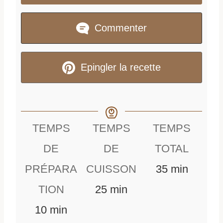
Commenter
Epingler la recette
TEMPS
TEMPS
TEMPS
DE
DE
TOTAL
m
PRÉPARA
CUISSON
35
min
m
i
TION
25
min
m
i
n
10
min