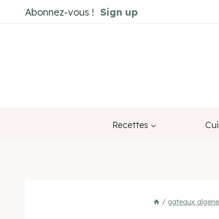
Aller
Abonnez-vous !
Sign up
au
contenu
Recettes
Cui
/
gateaux algerie