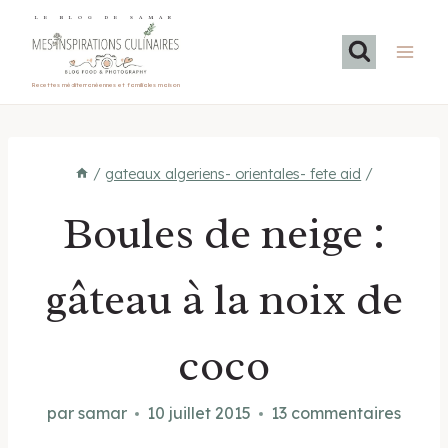
Aller
LE BLOG DE SAMAR
au
contenu
Recettes méditerranéennes et familiales maison
/
gateaux algeriens- orientales- fete aid
/
Boules de neige :
gâteau à la noix de
coco
par
samar
10 juillet 2015
13 commentaires