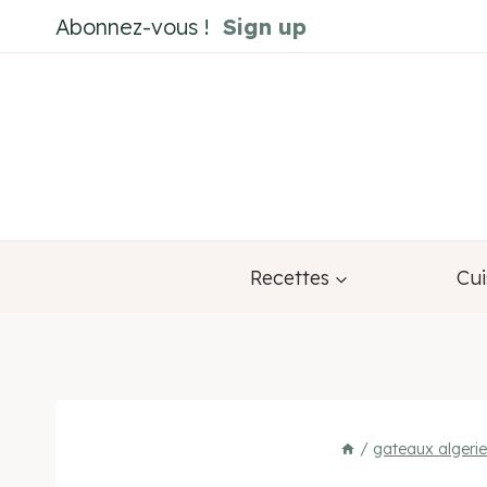
Aller
Abonnez-vous !
Sign up
au
contenu
Recettes
Cui
/
gateaux algerie