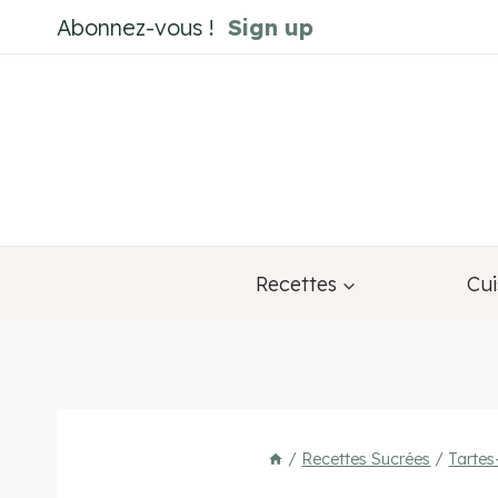
Aller
Abonnez-vous !
Sign up
au
contenu
Recettes
Cui
/
Recettes Sucrées
/
Tarte