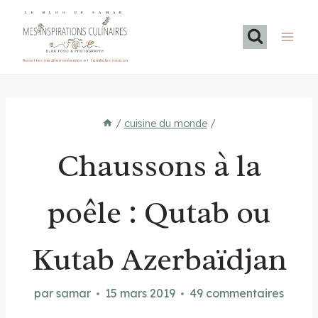
Aller
LE BLOG DE SAMAR
au
contenu
Recettes méditerranéennes et familiales maison
/
cuisine du monde
/
Chaussons à la
poêle : Qutab ou
Kutab Azerbaïdjan
par
samar
15 mars 2019
49 commentaires