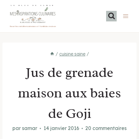
Aller
LE BLOG DE SAMAR
au
contenu
Recettes méditerranéennes et familiales maison
/
cuisine saine
/
Jus de grenade
maison aux baies
de Goji
par
samar
14 janvier 2016
20 commentaires