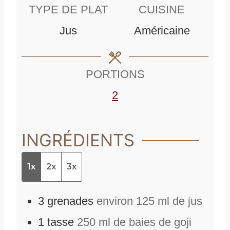
n
u
TYPE DE PLAT
CUISINE
u
t
Jus
Américaine
t
e
e
s
PORTIONS
s
2
INGRÉDIENTS
1x
2x
3x
3
grenades
environ 125 ml de jus
1
tasse
250 ml de baies de goji