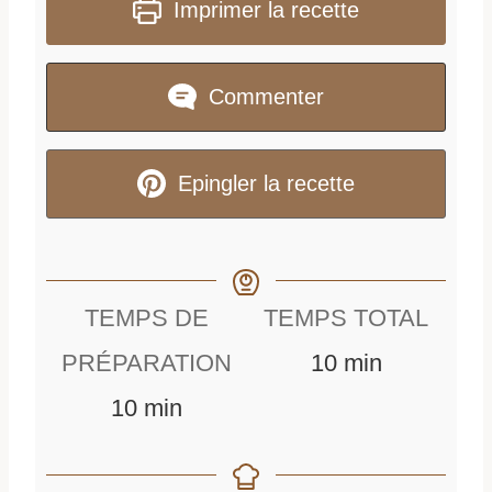
Imprimer la recette
Commenter
Epingler la recette
TEMPS DE
TEMPS TOTAL
m
PRÉPARATION
10
min
m
i
10
min
i
n