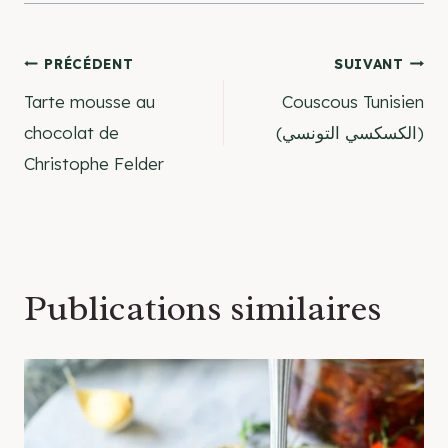
Navigation
PRÉCÉDENT
SUIVANT
Tarte mousse au
Couscous Tunisien
de
chocolat de
(الكسكسي التونسي)
Christophe Felder
l’article
Publications similaires