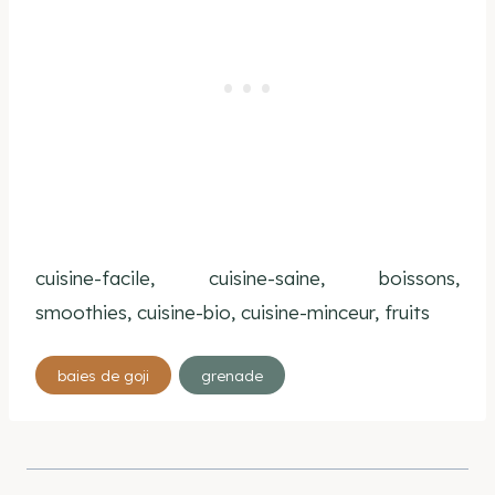
cuisine-facile, cuisine-saine, boissons,
smoothies, cuisine-bio, cuisine-minceur, fruits
Étiquettes
baies de goji
grenade
de
la
publication :