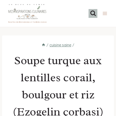
Aller
LE BLOG DE SAMAR
au
contenu
Recettes méditerranéennes et familiales maison
/
cuisine saine
/
Soupe turque aux
lentilles corail,
boulgour et riz
(Ezogelin çorbasi)