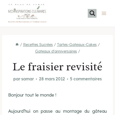
Aller
LE BLOG DE SAMAR
au
contenu
Recettes méditerranéennes et familiales maison
/
Recettes Sucrées
/
Tartes-Gateaux-Cakes
/
Gateaux d'anniversaires
/
Le fraisier revisité
par
samar
28 mars 2012
5 commentaires
Bonjour tout le monde !
Aujourd’hui on passe au montage du gâteau