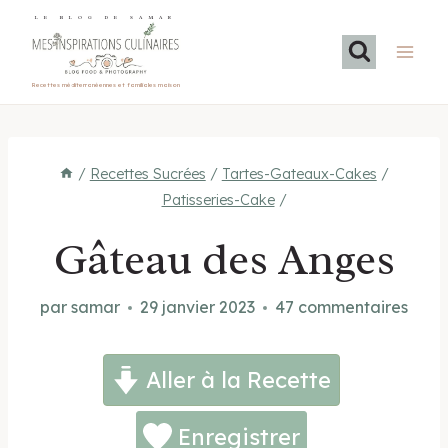
Aller
LE BLOG DE SAMAR
au
contenu
Recettes méditerranéennes et familiales maison
/
Recettes Sucrées
/
Tartes-Gateaux-Cakes
/
Patisseries-Cake
/
Gâteau des Anges
par
samar
29 janvier 2023
47 commentaires
Aller à la Recette
Enregistrer