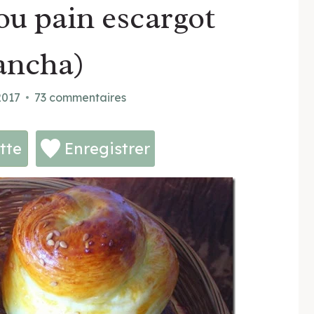
ou pain escargot
ancha)
2017
73 commentaires
tte
Enregistrer