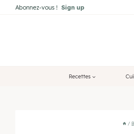
Aller
Abonnez-vous !
Sign up
au
contenu
Recettes
Cui
/
B