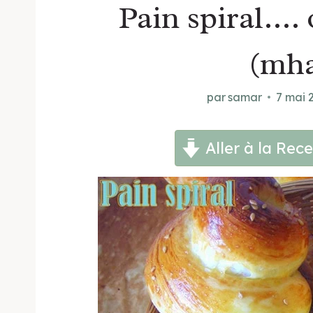
Pain spiral…. 
(mh
par
samar
7 mai 
Aller à la Rece