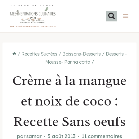
Aller
LE BLOG DE SAMAR
au
contenu
Recettes méditerranéennes et familiales maison
/
Recettes Sucrées
/
Boissons-Desserts
/
Desserts -
Mousse- Panna cotta
/
Crème à la mangue
et noix de coco :
Recette Sans oeufs
par
samar
5 août 2013
11 commentaires