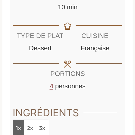
m
10
min
i
n
TYPE DE PLAT
CUISINE
u
Dessert
Française
t
e
PORTIONS
s
4
personnes
INGRÉDIENTS
1x
2x
3x