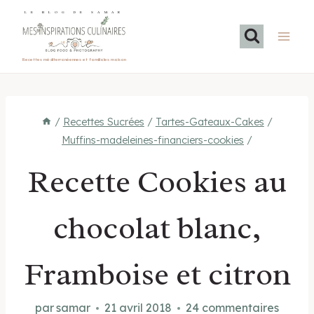
Aller
LE BLOG DE SAMAR
au
contenu
Recettes méditerranéennes et familiales maison
/
Recettes Sucrées
/
Tartes-Gateaux-Cakes
/
Muffins-madeleines-financiers-cookies
/
Recette Cookies au
chocolat blanc,
Framboise et citron
par
samar
21 avril 2018
24 commentaires