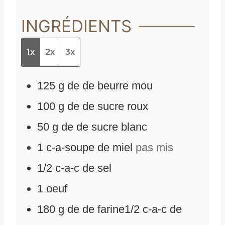
INGRÉDIENTS
1x
2x
3x
125
g
de
de beurre mou
100
g
de
de sucre roux
50
g
de
de sucre blanc
1
c-a-soupe de miel
pas mis
1/2
c-a-c de sel
1
oeuf
180
g
de
de farine1/2 c-a-c de