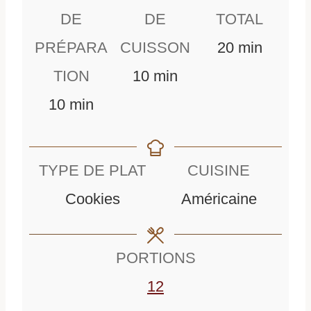
DE
DE
TOTAL
m
PRÉPARA
CUISSON
20
min
m
i
TION
10
min
m
i
n
10
min
i
n
u
n
u
t
TYPE DE PLAT
CUISINE
u
t
e
Cookies
Américaine
t
e
s
e
s
PORTIONS
s
12