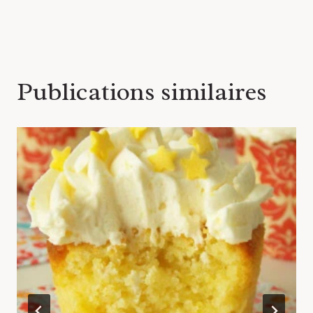
l’article
Publications similaires