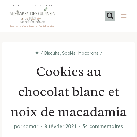
Aller
LE BLOG DE SAMAR
au
contenu
Recettes méditerranéennes et familiales maison
/
Biscuits, Sablés, Macarons
/
Cookies au
chocolat blanc et
noix de macadamia
par
samar
8 février 2021
34 commentaires