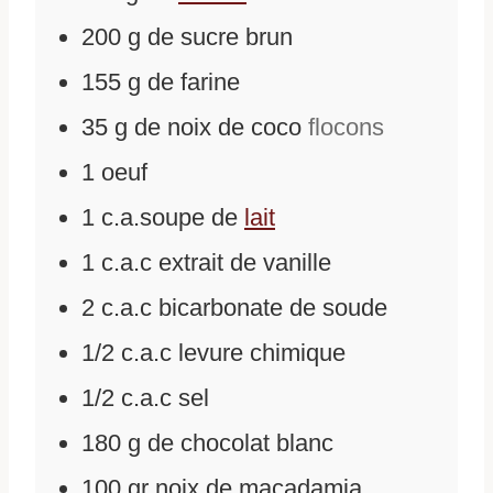
200
g
de
sucre brun
155
g
de
farine
35
g
de
noix de coco
flocons
1
oeuf
1
c.a.soupe
de
lait
1
c.a.c
extrait de vanille
2
c.a.c
bicarbonate de soude
1/2
c.a.c
levure chimique
1/2
c.a.c
sel
180
g
de
chocolat blanc
100 gr
noix de macadamia