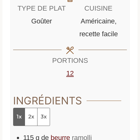
n
n
TYPE DE PLAT
CUISINE
u
u
Goûter
Américaine,
t
t
recette facile
e
e
s
s
PORTIONS
12
INGRÉDIENTS
1x
2x
3x
115
g
de
beurre
ramolli