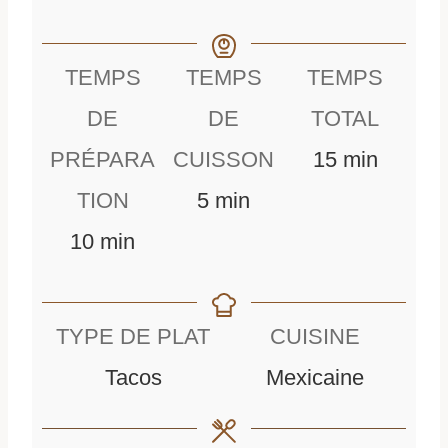
TEMPS
TEMPS
TEMPS
DE
DE
TOTAL
m
PRÉPARA
CUISSON
15
min
m
i
TION
5
min
m
i
n
10
min
i
n
u
n
u
t
TYPE DE PLAT
CUISINE
u
t
e
Tacos
Mexicaine
t
e
s
e
s