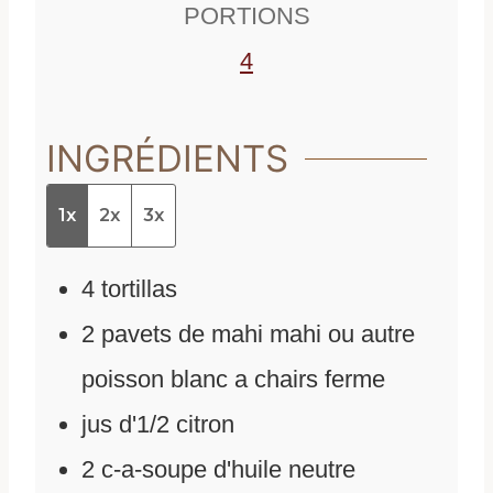
PORTIONS
s
4
INGRÉDIENTS
1x
2x
3x
4
tortillas
2
pavets de mahi mahi ou autre
poisson blanc a chairs ferme
jus d'1/2 citron
2
c-a-soupe d'huile neutre