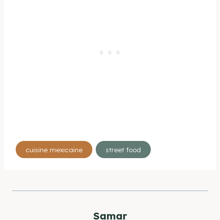
Étiquettes
cuisine mexicaine
street food
de
la
publication :
Samar