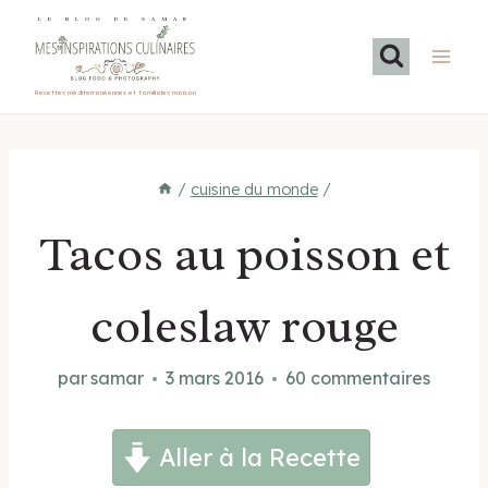
Aller
LE BLOG DE SAMAR
au
contenu
Recettes méditerranéennes et familiales maison
/
cuisine du monde
/
Tacos au poisson et
coleslaw rouge
par
samar
3 mars 2016
60 commentaires
Aller à la Recette