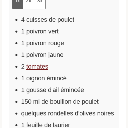
1x
2x
3x
4
cuisses de poulet
1
poivron vert
1
poivron rouge
1
poivron jaune
2
tomates
1
oignon émincé
1
gousse d'ail émincée
150
ml
de
bouillon de poulet
quelques rondelles d'olives noires
1
feuille de laurier