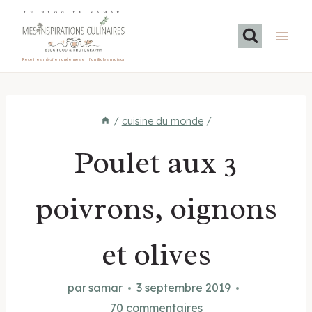
Aller
LE BLOG DE SAMAR
au
contenu
Recettes méditerranéennes et familiales maison
/
cuisine du monde
/
Poulet aux 3
poivrons, oignons
et olives
par
samar
3 septembre 2019
70 commentaires