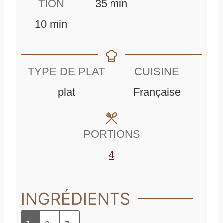
m
i
TION
35
min
m
i
n
10
min
i
n
u
n
u
t
TYPE DE PLAT
CUISINE
u
t
e
plat
Française
t
e
s
e
s
PORTIONS
s
4
INGRÉDIENTS