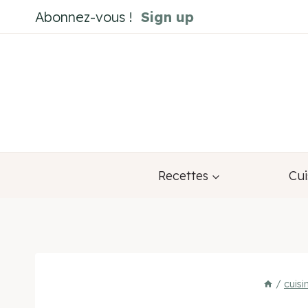
Aller
Abonnez-vous !
Sign up
au
contenu
Recettes
Cui
/
cuis