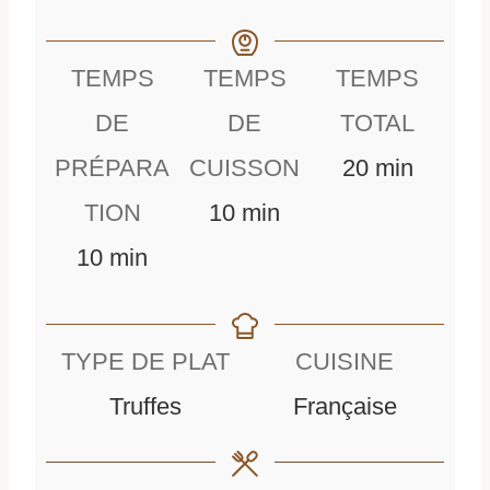
TEMPS
TEMPS
TEMPS
DE
DE
TOTAL
m
PRÉPARA
CUISSON
20
min
m
i
TION
10
min
m
i
n
10
min
i
n
u
n
u
t
TYPE DE PLAT
CUISINE
u
t
e
Truffes
Française
t
e
s
e
s