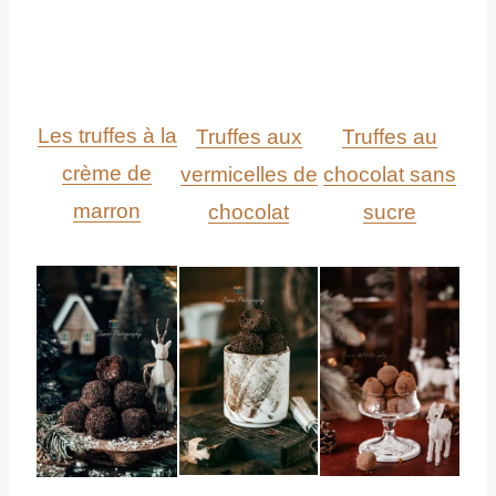
Les truffes à la
Truffes aux
Truffes au
crème de
vermicelles de
chocolat sans
marron
chocolat
sucre