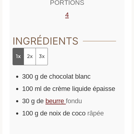
PORTIONS
s
4
INGRÉDIENTS
1x
2x
3x
300
g
de
chocolat blanc
100
ml
de
crème liquide épaisse
30
g
de
beurre
fondu
100
g
de
noix de coco
râpée