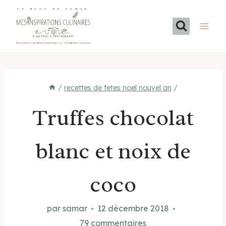
Aller
LE BLOG DE SAMAR
au
contenu
Recettes méditerranéennes et familiales maison
/
recettes de fetes noel nouvel an
/
Truffes chocolat
blanc et noix de
coco
par
samar
12 décembre 2018
79 commentaires