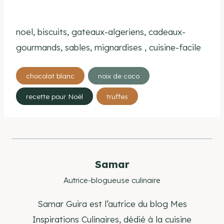
noel, biscuits, gateaux-algeriens, cadeaux-
gourmands, sables, mignardises , cuisine-facile
Étiquettes
chocolat blanc
noix de coco
de
recette pour Noël
truffes
la
publication :
Samar
Autrice-blogueuse culinaire
Samar Guira est l’autrice du blog Mes
Inspirations Culinaires, dédié à la cuisine