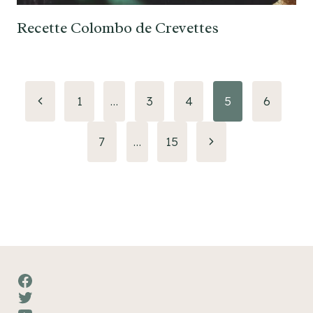
Recette Colombo de Crevettes
Navigation
Page
1
…
3
4
5
6
précédente
de
Page
7
…
15
page
suivante
Facebook
Twitter