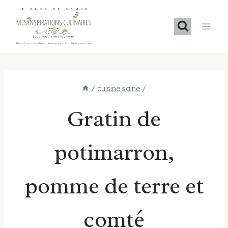
Aller
LE BLOG DE SAMAR
au
contenu
Recettes méditerranéennes et familiales maison
/
cuisine saine
/
Gratin de
potimarron,
pomme de terre et
comté