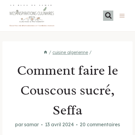
Aller
LE BLOG DE SAMAR
au
contenu
Recettes méditerranéennes et familiales maison
/
cuisine algerienne
/
Comment faire le
Couscous sucré,
Seffa
par
samar
13 avril 2024
20 commentaires