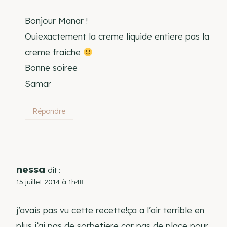
Bonjour Manar !
Ouiexactement la creme liquide entiere pas la
creme fraiche
Bonne soiree
Samar
Répondre
nessa
dit :
15 juillet 2014 à 1h48
j’avais pas vu cette recette!ça a l’air terrible en
plus j’ai pas de sorbetiere car pas de place pour