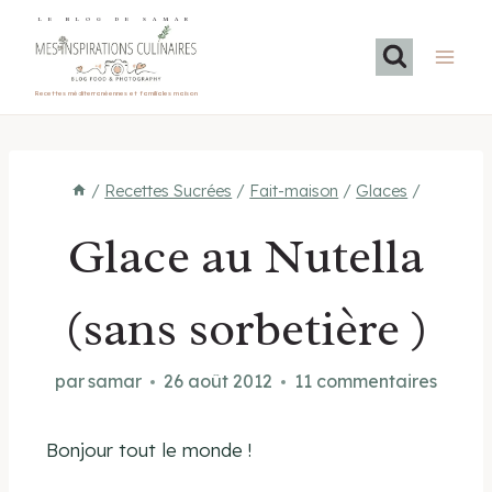
Aller
LE BLOG DE SAMAR
au
contenu
Recettes méditerranéennes et familiales maison
/
Recettes Sucrées
/
Fait-maison
/
Glaces
/
Glace au Nutella
(sans sorbetière )
par
samar
26 août 2012
11 commentaires
Bonjour tout le monde !