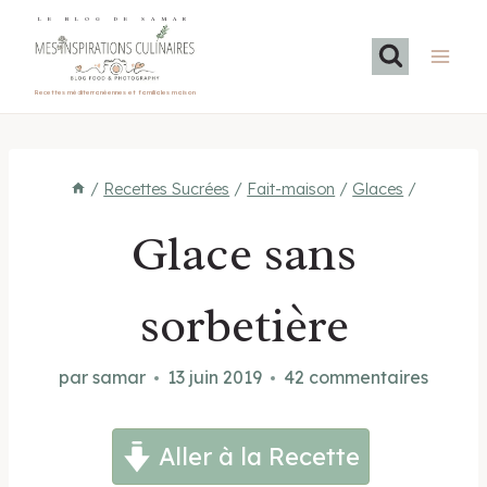
Aller
LE BLOG DE SAMAR
au
contenu
Recettes méditerranéennes et familiales maison
/
Recettes Sucrées
/
Fait-maison
/
Glaces
/
Glace sans
sorbetière
par
samar
13 juin 2019
42 commentaires
Aller à la Recette