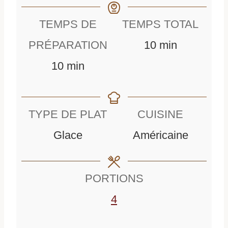
TEMPS DE
TEMPS TOTAL
m
PRÉPARATION
10
min
m
i
10
min
i
n
n
u
TYPE DE PLAT
CUISINE
u
t
Glace
Américaine
t
e
e
s
PORTIONS
s
4