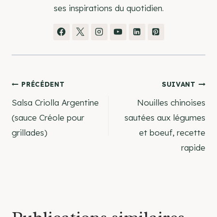
ses inspirations du quotidien.
Navigation
PRÉCÉDENT
SUIVANT
Salsa Criolla Argentine
Nouilles chinoises
de
(sauce Créole pour
sautées aux légumes
grillades)
et boeuf, recette
l’article
rapide