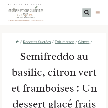
Aller
LE BLOG DE SAMAR
au
contenu
Recettes méditerranéennes et familiales maison
/
Recettes Sucrées
/
Fait-maison
/
Glaces
/
Semifreddo au
basilic, citron vert
et framboises : Un
dessert glacé frais