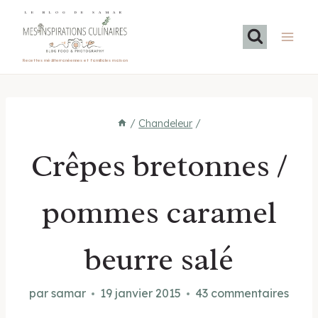
Aller
LE BLOG DE SAMAR
au
contenu
Recettes méditerranéennes et familiales maison
/
Chandeleur
/
Crêpes bretonnes /
pommes caramel
beurre salé
par
samar
19 janvier 2015
43 commentaires