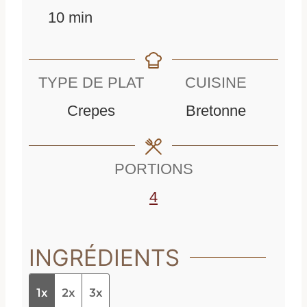
m
i
n
10
min
i
n
u
n
u
t
TYPE DE PLAT
CUISINE
u
t
e
Crepes
Bretonne
t
e
s
e
s
PORTIONS
s
4
INGRÉDIENTS
1x
2x
3x