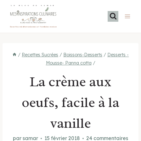
Aller
LE BLOG DE SAMAR
au
contenu
Recettes méditerranéennes et familiales maison
/
Recettes Sucrées
/
Boissons-Desserts
/
Desserts -
Mousse- Panna cotta
/
La crème aux
oeufs, facile à la
vanille
par
samar
15 février 2018
24 commentaires