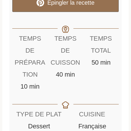
Epingler la recette
TEMPS
TEMPS
TEMPS
DE
DE
TOTAL
m
PRÉPARA
CUISSON
50
min
m
i
TION
40
min
m
i
n
10
min
i
n
u
n
u
t
TYPE DE PLAT
CUISINE
u
t
e
Dessert
Française