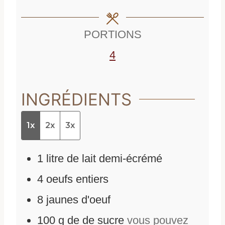
t
e
s
e
s
PORTIONS
s
4
INGRÉDIENTS
1x
2x
3x
1
litre de lait demi-écrémé
4
oeufs entiers
8
jaunes d'oeuf
100
g
de
de sucre
vous pouvez