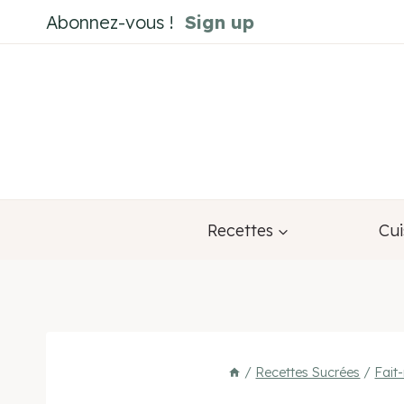
Aller
Abonnez-vous !
Sign up
au
contenu
Recettes
Cui
/
Recettes Sucrées
/
Fait