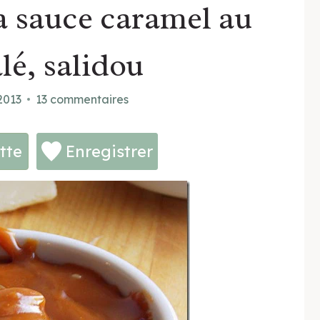
a sauce caramel au
lé, salidou
2013
13 commentaires
tte
Enregistrer