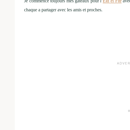
Je commence toujours mes gâteaux pour l’
Eïd el Fitr
avec
chaque a partager avec les amis et proches.