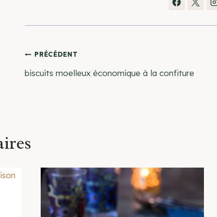
Navigation
PRÉCÉDENT
biscuits moelleux économique à la confiture
de
l’article
aires