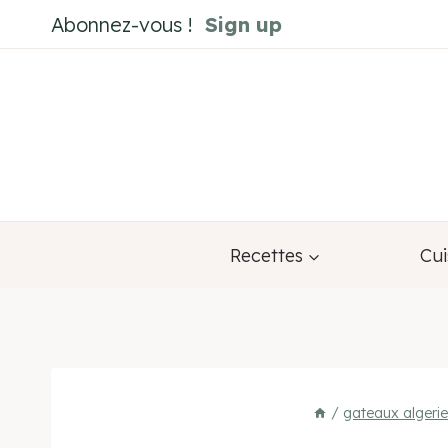
Aller
Abonnez-vous !
Sign up
au
contenu
Recettes
Cui
/
gateaux algerie