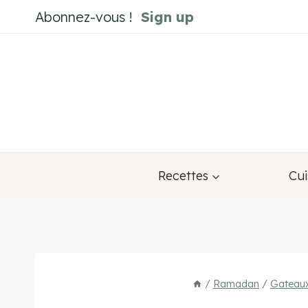
Aller
Abonnez-vous !
Sign up
au
contenu
Recettes
Cui
/
Ramadan
/
Gateaux 