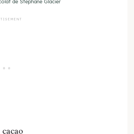
colat de Stephane Glacier
u cacao