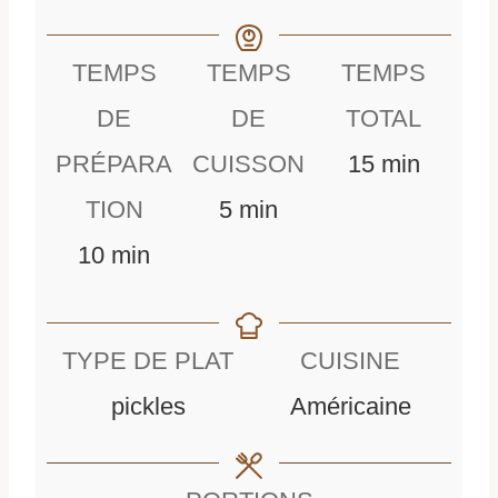
TEMPS
TEMPS
TEMPS
DE
DE
TOTAL
m
PRÉPARA
CUISSON
15
min
m
i
TION
5
min
m
i
n
10
min
i
n
u
n
u
t
TYPE DE PLAT
CUISINE
u
t
e
pickles
Américaine
t
e
s
e
s