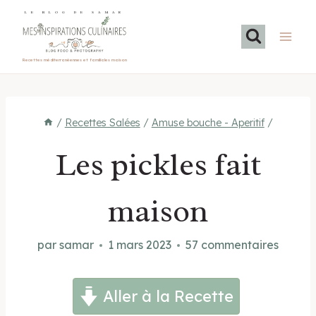
Aller
LE BLOG DE SAMAR
au
contenu
Recettes méditerranéennes et familiales maison
/
Recettes Salées
/
Amuse bouche - Aperitif
/
Les pickles fait
maison
par
samar
1 mars 2023
57 commentaires
Aller à la Recette