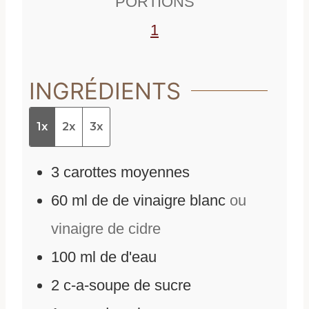
PORTIONS
s
1
INGRÉDIENTS
1x
2x
3x
3
carottes moyennes
60
ml
de
de vinaigre blanc
ou
vinaigre de cidre
100
ml
de
d'eau
2
c-a-soupe de sucre