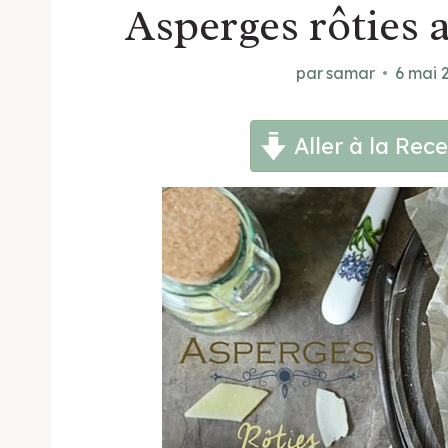
Asperges rôties a
par
samar
6 mai 
Aller à la Rece