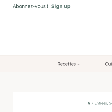
Aller
Abonnez-vous !
Sign up
au
contenu
Recettes
Cui
/
Entrees, S