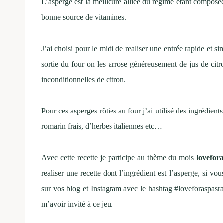
L’asperge est la meilleure alliée du régime étant compos
bonne source de vitamines.
J’ai choisi pour le midi de realiser une entrée rapide et si
sortie du four on les arrose généreusement de jus de cit
inconditionnelles de citron.
Pour ces asperges rôties au four j’ai utilisé des ingrédien
romarin frais, d’herbes italiennes etc…
Avec cette recette je participe au thème du mois
lovefor
realiser une recette dont l’ingrédient est l’asperge, si v
sur vos blog et Instagram avec le hashtag #loveforaspasr
m’avoir invité à ce jeu.