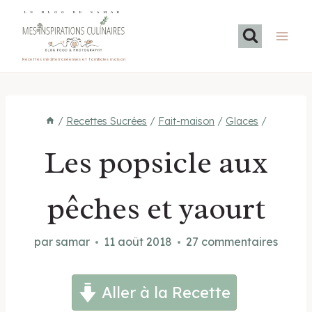
Aller
LE BLOG DE SAMAR
au
contenu
Recettes méditerranéennes et familiales maison
/
Recettes Sucrées
/
Fait-maison
/
Glaces
/
Les popsicle aux
pêches et yaourt
par
samar
11 août 2018
27 commentaires
Aller à la Recette