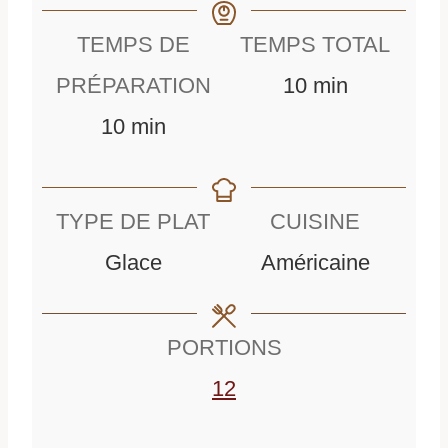
TEMPS DE
TEMPS TOTAL
m
PRÉPARATION
10
min
m
i
10
min
i
n
n
u
TYPE DE PLAT
CUISINE
u
t
Glace
Américaine
t
e
e
s
PORTIONS
s
12