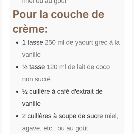
miel ou au goût
Pour la couche de
crème:
1
tasse
250 ml de yaourt grec à la
vanille
½
tasse
120 ml de lait de coco
non sucré
½
cuillère à café d'extrait de
vanille
2
cuillères à soupe de sucre
miel,
agave, etc.. ou au goût