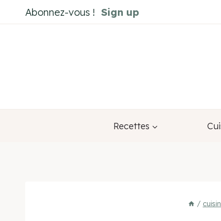
Aller
Abonnez-vous !
Sign up
au
contenu
Recettes
Cui
/
cuisi