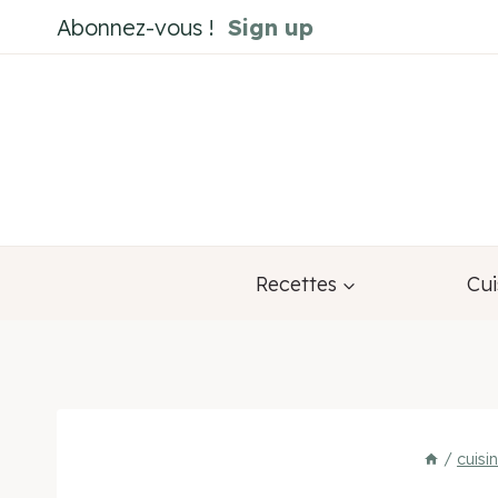
Aller
Abonnez-vous !
Sign up
au
contenu
Recettes
Cui
/
cuisi