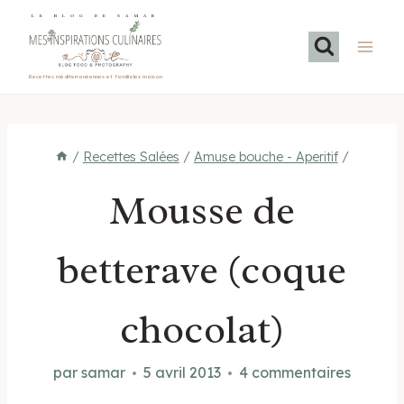
Aller
LE BLOG DE SAMAR
au
contenu
Recettes méditerranéennes et familiales maison
/
Recettes Salées
/
Amuse bouche - Aperitif
/
Mousse de
betterave (coque
chocolat)
par
samar
5 avril 2013
4 commentaires