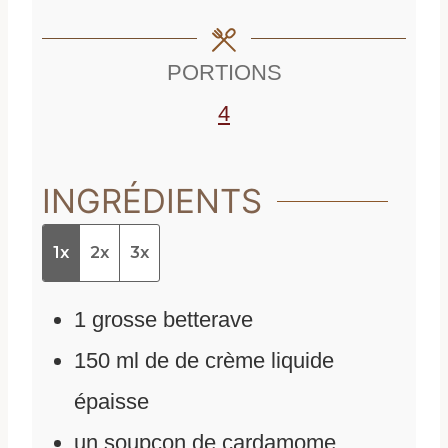
t
e
s
e
s
PORTIONS
s
4
INGRÉDIENTS
1x
2x
3x
1
grosse betterave
150
ml
de
de crème liquide
épaisse
un soupçon de cardamome