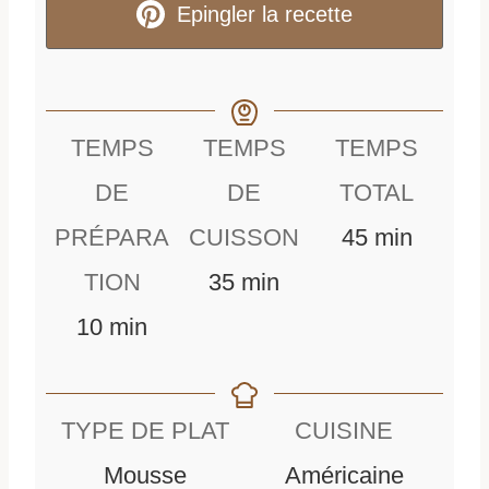
Epingler la recette
TEMPS
TEMPS
TEMPS
DE
DE
TOTAL
m
PRÉPARA
CUISSON
45
min
m
i
TION
35
min
m
i
n
10
min
i
n
u
n
u
t
TYPE DE PLAT
CUISINE
u
t
e
Mousse
Américaine