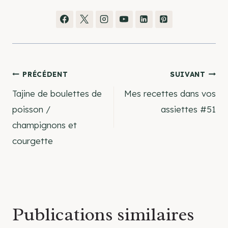
Navigation
PRÉCÉDENT
SUIVANT
Tajine de boulettes de
Mes recettes dans vos
de
poisson /
assiettes #51
champignons et
l’article
courgette
Publications similaires