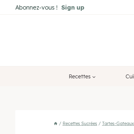
Aller
Abonnez-vous !
Sign up
au
contenu
Recettes
Cui
/
Recettes Sucrées
/
Tartes-Gateau