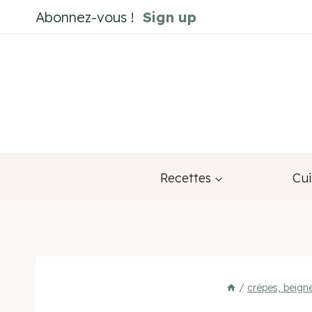
Aller
Abonnez-vous !
Sign up
au
contenu
Recettes
Cui
/
crêpes, beign