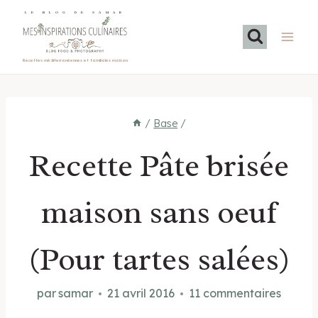
Aller
LE BLOG DE SAMAR
au
contenu
Recettes méditerranéennes et familiales maison
/
Base
/
Recette Pâte brisée
maison sans oeuf
(Pour tartes salées)
par
samar
21 avril 2016
11 commentaires