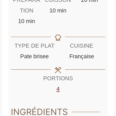
m
i
TION
10
min
m
i
n
10
min
i
n
u
n
u
t
TYPE DE PLAT
CUISINE
u
t
e
Pate brisee
Française
t
e
s
e
s
PORTIONS
s
4
INGRÉDIENTS