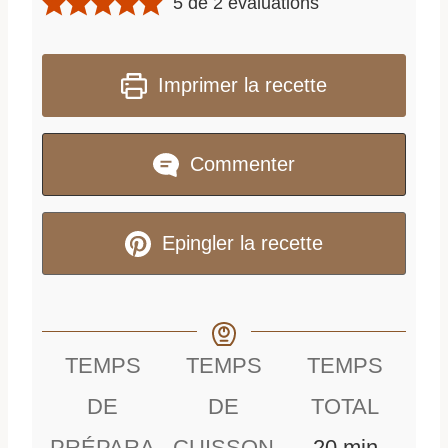
5
de
2
évaluations
Imprimer la recette
Commenter
Epingler la recette
TEMPS
TEMPS
TEMPS
DE
DE
TOTAL
m
PRÉPARA
CUISSON
20
min