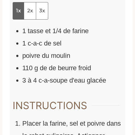
1x
2x
3x
1
tasse et 1/4 de farine
1
c-a-c de sel
poivre du moulin
110
g
de
de beurre froid
3
à 4 c-a-soupe d'eau glacée
INSTRUCTIONS
Placer la farine, sel et poivre dans