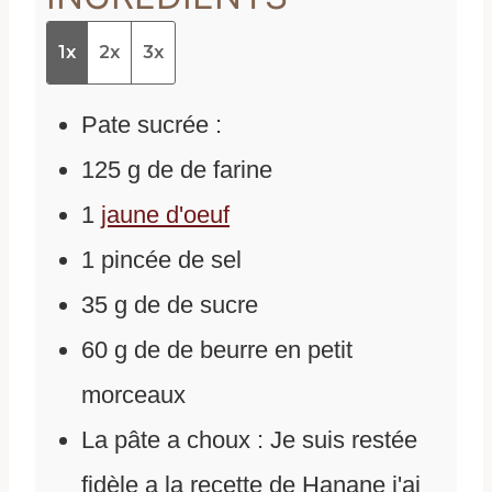
1x
2x
3x
Pate sucrée :
125
g
de
de farine
1
jaune d'oeuf
1
pincée de sel
35
g
de
de sucre
60
g
de
de beurre en petit
morceaux
La pâte a choux : Je suis restée
fidèle a la recette de Hanane j'ai