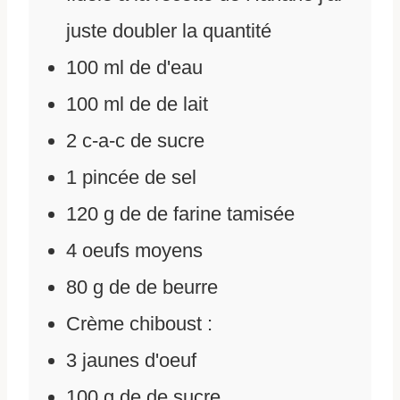
juste doubler la quantité
100
ml
de
d'eau
100
ml
de
de lait
2
c-a-c de sucre
1
pincée de sel
120
g
de
de farine tamisée
4
oeufs moyens
80
g
de
de beurre
Crème chiboust :
3
jaunes d'oeuf
100
g
de
de sucre