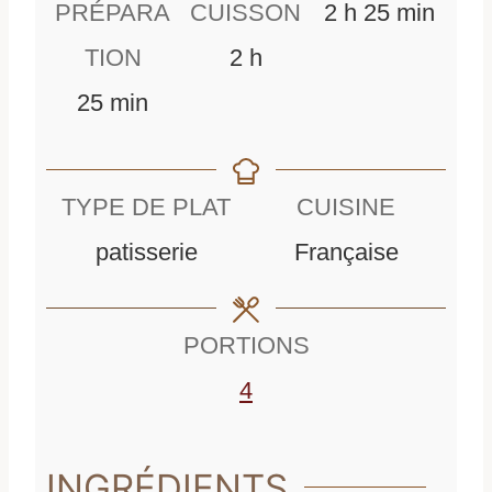
h
m
PRÉPARA
CUISSON
2
h
25
min
h
e
i
TION
2
h
m
e
u
n
25
min
i
u
r
u
n
r
e
t
TYPE DE PLAT
CUISINE
u
e
s
e
patisserie
Française
t
s
s
e
PORTIONS
s
4
INGRÉDIENTS