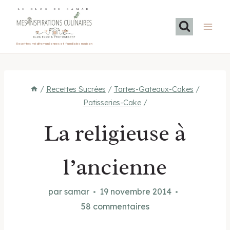
Aller
LE BLOG DE SAMAR
au
contenu
Recettes méditerranéennes et familiales maison
/
Recettes Sucrées
/
Tartes-Gateaux-Cakes
/
Patisseries-Cake
/
La religieuse à
l’ancienne
par
samar
19 novembre 2014
58 commentaires