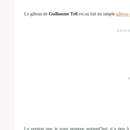
Le gâteau de
Guillaume Tell
est au fait un simple
gâteau
La version que je vous propose aujourd’hui, n’a rien à 