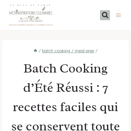
Aller
LE BLOG DE SAMAR
au
contenu
Recettes méditerranéennes et familiales maison
/
batch cooking / meal prep
/
Batch Cooking
d’Été Réussi : 7
recettes faciles qui
se conservent toute