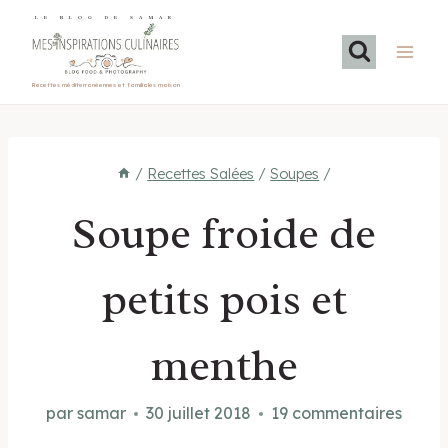
Aller
LE BLOG DE SAMAR
au
contenu
Recettes méditerranéennes et familiales maison
/
Recettes Salées
/
Soupes
/
Soupe froide de
petits pois et
menthe
par
samar
30 juillet 2018
19 commentaires