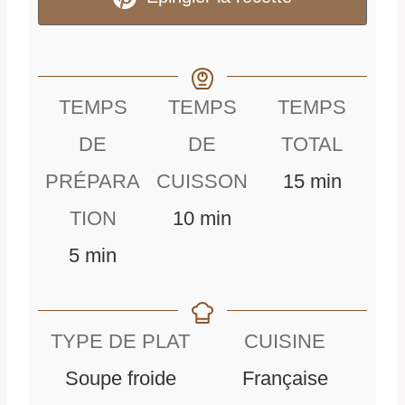
TEMPS
TEMPS
TEMPS
DE
DE
TOTAL
m
PRÉPARA
CUISSON
15
min
m
i
TION
10
min
m
i
n
5
min
i
n
u
n
u
t
TYPE DE PLAT
CUISINE
u
t
e
Soupe froide
Française
t
e
s