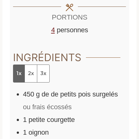
e
s
PORTIONS
s
4
personnes
INGRÉDIENTS
1x
2x
3x
450
g
de
de petits pois surgelés
ou frais écossés
1
petite courgette
1
oignon