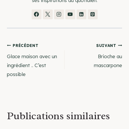
ses inspirations du quotidien.
Navigation
PRÉCÉDENT
SUIVANT
Glace maison avec un
Brioche au
de
ingrédient .. C’est
mascarpone
possible
l’article
Publications similaires